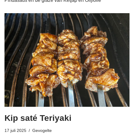
Pindasaus en de glaze van Ketjap en Olijfolie
Kip saté Teriyaki
17 juli 2025
Gevogelte