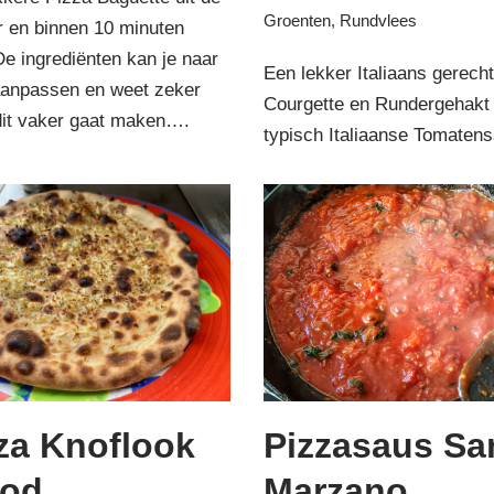
Groenten
,
Rundvlees
r en binnen 10 minuten
De ingrediënten kan je naar
Een lekker Italiaans gerech
anpassen en weet zeker
Courgette en Rundergehakt 
 dit vaker gaat maken….
typisch Italiaanse Tomaten
za Knoflook
Pizzasaus Sa
ood
Marzano