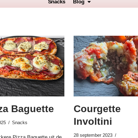
Snacks
Blog
za Baguette
Courgette
Involtini
025
Snacks
28 september 2023
kkere Pizza Baguette uit de