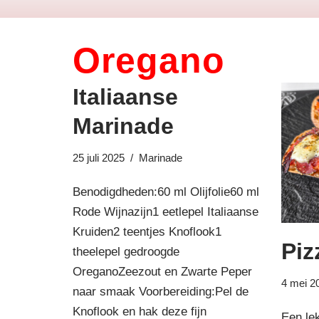
Oregano
Italiaanse
Marinade
25 juli 2025
Marinade
Benodigdheden:60 ml Olijfolie60 ml
Rode Wijnazijn1 eetlepel Italiaanse
Kruiden2 teentjes Knoflook1
Piz
theelepel gedroogde
OreganoZeezout en Zwarte Peper
4 mei 2
naar smaak Voorbereiding:Pel de
Knoflook en hak deze fijn
Een le