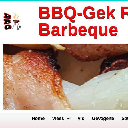
BBQ-Gek R
Ga
Barbeque
naar
de
inhoud
Home
Vlees
Vis
Gevogelte
Sa