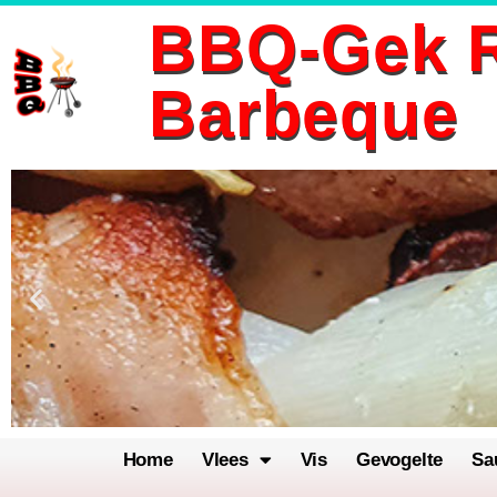
BBQ-Gek R
Ga
Barbeque
naar
de
inhoud
Home
Vlees
Vis
Gevogelte
Sa