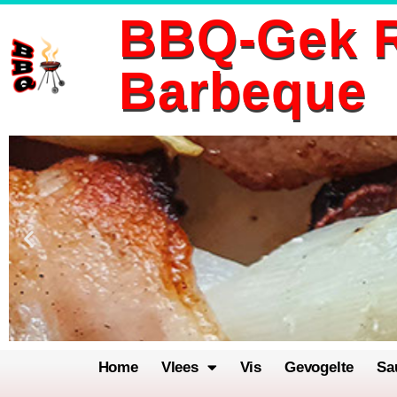
BBQ-Gek R
Ga
Barbeque
naar
de
inhoud
Home
Vlees
Vis
Gevogelte
Sa