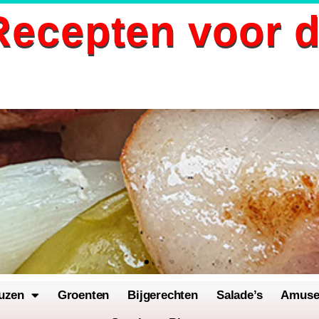
ecepten voor 
uzen
Groenten
Bijgerechten
Salade’s
Amus