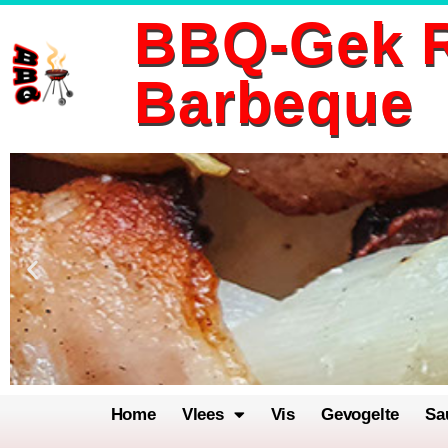
BBQ-Gek R
Ga
Barbeque
naar
de
inhoud
Home
Vlees
Vis
Gevogelte
Sa